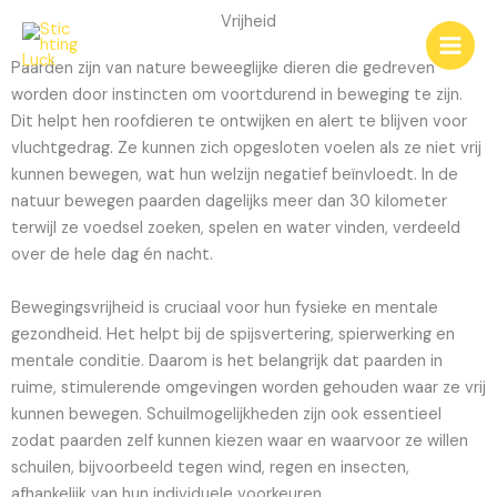
Ga
Vrijheid
naar
de
Paarden zijn van nature beweeglijke dieren die gedreven
inhoud
worden door instincten om voortdurend in beweging te zijn.
Dit helpt hen roofdieren te ontwijken en alert te blijven voor
vluchtgedrag. Ze kunnen zich opgesloten voelen als ze niet vrij
kunnen bewegen, wat hun welzijn negatief beïnvloedt. In de
natuur bewegen paarden dagelijks meer dan 30 kilometer
terwijl ze voedsel zoeken, spelen en water vinden, verdeeld
over de hele dag én nacht.
Bewegingsvrijheid is cruciaal voor hun fysieke en mentale
gezondheid. Het helpt bij de spijsvertering, spierwerking en
mentale conditie. Daarom is het belangrijk dat paarden in
ruime, stimulerende omgevingen worden gehouden waar ze vrij
kunnen bewegen. Schuilmogelijkheden zijn ook essentieel
zodat paarden zelf kunnen kiezen waar en waarvoor ze willen
schuilen, bijvoorbeeld tegen wind, regen en insecten,
afhankelijk van hun individuele voorkeuren.