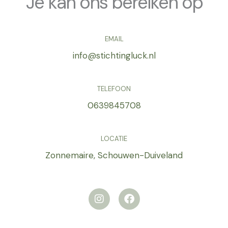
Je kan ons bereiken op
EMAIL
info@stichtingluck.nl
TELEFOON
0639845708
LOCATIE
Zonnemaire, Schouwen-Duiveland
I
F
n
a
s
c
t
e
a
b