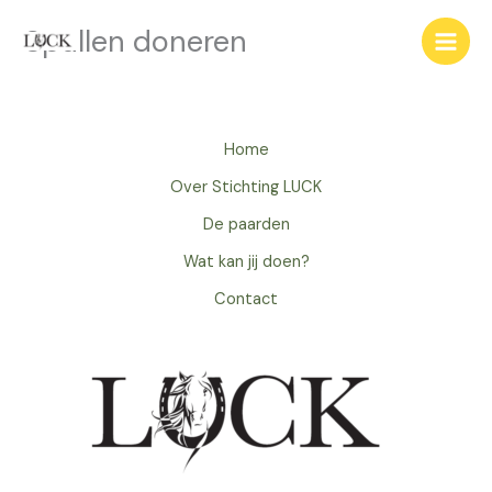
Ga
Spullen doneren
naar
de
inhoud
Home
Over Stichting LUCK
De paarden
Wat kan jij doen?
Contact