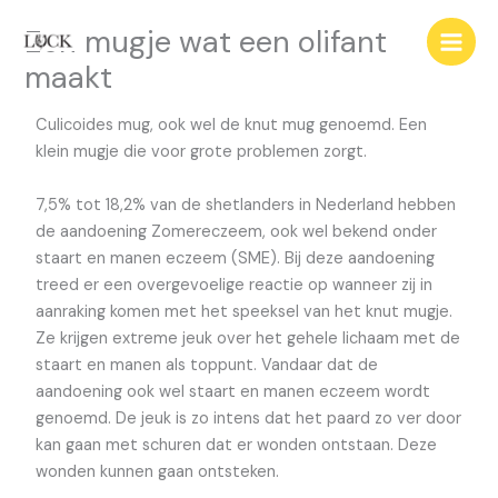
Ga
Een mugje wat een olifant
naar
de
maakt
inhoud
Culicoides mug, ook wel de knut mug genoemd. Een
klein mugje die voor grote problemen zorgt.
7,5% tot 18,2% van de shetlanders in Nederland hebben
de aandoening Zomereczeem, ook wel bekend onder
staart en manen eczeem (SME). Bij deze aandoening
treed er een overgevoelige reactie op wanneer zij in
aanraking komen met het speeksel van het knut mugje.
Ze krijgen extreme jeuk over het gehele lichaam met de
staart en manen als toppunt. Vandaar dat de
aandoening ook wel staart en manen eczeem wordt
genoemd. De jeuk is zo intens dat het paard zo ver door
kan gaan met schuren dat er wonden ontstaan. Deze
wonden kunnen gaan ontsteken.